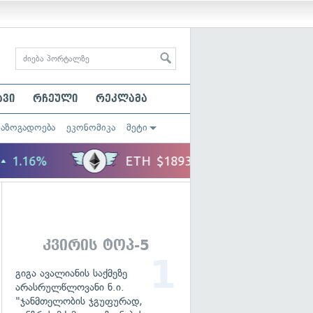
ავი
რჩეული
რეკლამა
საზოგადოება
ეკონომიკა
მეტი
კვირის ტოპ-5
გიგა ავალიანის საქმეზე
არასრულწლოვანი ნ.ი.
"ჯანმთელობის ჯგუფურად,