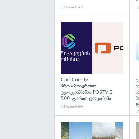
11 საათის წინ
12
გა
ComCom-მა
ჯ
პროსამთავრობო
წ
ტელეკომპანია POSTV 2
ს
500 ლარით დააჯარიმა
მ
შ
14 საათის წინ
14
ა
გა