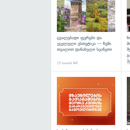
ცვალებადი ფერები და
ნ
უცვლელი ესთეტიკა — ჩემი
მ
თვალით დანახული სვანეთი
შ
გ
პ
15 საათის წინ
16