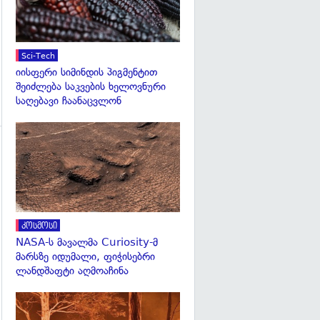
Sci-Tech
იისფერი სიმინდის პიგმენტით
შეიძლება საკვების ხელოვნური
საღებავი ჩაანაცვლონ
გადახედვა
გადახედვა
კოსმოსი
NASA-ს მავალმა Curiosity-მ
მარსზე იდუმალი, ფიჭისებრი
ლანდშაფტი აღმოაჩინა
გადახედვა