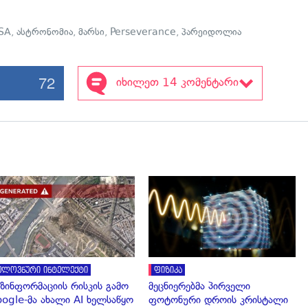
SA
,
ასტრონომია
,
მარსი
,
Perseverance
,
პარეიდოლია
72
იხილეთ 14 კომენტარი
გადახედვა
გადახედვა
ელოვნური ინტელექტი
ფიზიკა
ზინფორმაციის რისკის გამო
მეცნიერებმა პირველი
ogle-მა ახალი AI ხელსაწყო
ფოტონური დროის კრისტალი