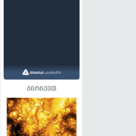
გირჩევთ
გადახედვა