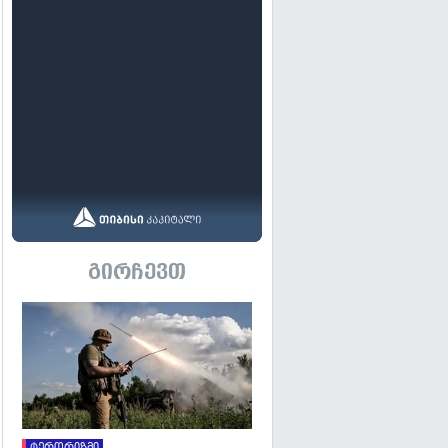
გირჩევთ
გადახედვა