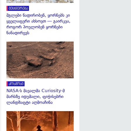
მეცნიერება
მგლები ნადირობენ, ყორნებს კი
ყველაფერი ახსოვთ — გაირკვა,
როგორ პოულობენ ყორნები
ნანადირევს
გადახედვა
კოსმოსი
NASA-ს მავალმა Curiosity-მ
მარსზე იდუმალი, ფიჭისებრი
ლანდშაფტი აღმოაჩინა
გადახედვა