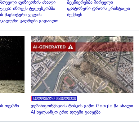
რთველი ფიზიკოსის ახალი
მეცნიერებმა პირველი
ლევა: ინოუეს ტელესკოპმა
ფოტონური დროის კრისტალი
ის მაგნიტური ველის
შექმნეს
იკალური კადრები გადაიღო
გადახედვა
ხელოვნური ინტელექტი
ს თევზში
დეზინფორმაციის რისკის გამო Google-მა ახალი
AI ხელსაწყო ერთ დღეში გააუქმა