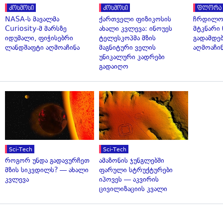
კოსმოსი
კოსმოსი
ფლორა 
NASA-ს მავალმა
ქართველი ფიზიკოსის
ჩრდილო
Curiosity-მ მარსზე
ახალი კვლევა: ინოუეს
მტკნარი 
იდუმალი, ფიჭისებრი
ტელესკოპმა მზის
გადამდებ
ლანდშაფტი აღმოაჩინა
მაგნიტური ველის
აღმოაჩი
უნიკალური კადრები
გადაიღო
Sci-Tech
Sci-Tech
როგორ უნდა გადავურჩეთ
ამაზონის ჯუნგლებში
მზის სიკვდილს? — ახალი
ფარული სტრუქტურები
კვლევა
იპოვეს — აკვირის
ცივილიზაციის კვალი