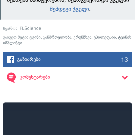
–
შემდეგი ჯგუფი
.
წყარო:
IFLScience
გაიგეთ მეტი:
ტვინი
,
ჯანმრთელობა
,
კრუნჩხვა
,
ეპილეფსია
,
ტვინის
იმპლანტი
13
გაზიარება
კომენტარები