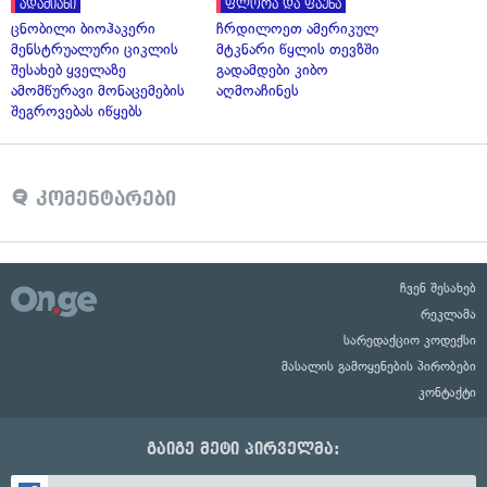
ადამიანი
ფლორა და ფაუნა
ცნობილი ბიოჰაკერი
ჩრდილოეთ ამერიკულ
მენსტრუალური ციკლის
მტკნარი წყლის თევზში
შესახებ ყველაზე
გადამდები კიბო
ამომწურავი მონაცემების
აღმოაჩინეს
შეგროვებას იწყებს
კომენტარები
ჩვენ შესახებ
რეკლამა
სარედაქციო კოდექსი
მასალის გამოყენების პირობები
კონტაქტი
გაიგე მეტი პირველმა: