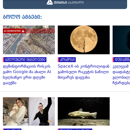
ბოლო ამბები:
ხელოვნური ინტელექტი
კოსმოსი
დედამიწ
დეზინფორმაციის რისკის
SpaceX-ის კონტროლიდან
კვლევამ
გამო Google-მა ახალი AI
გამოსული რაკეტის ნაწილი
დაადასტ
ხელსაწყო ერთ დღეში
მთვარეს დაეჯახა
გლობალუ
გააუქმა
ჩქარდებ