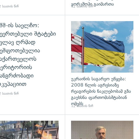
ვორკშოპი გაიმართა
 საათის წინ
12 საათის წინ
შშ-ის საელჩო:
დახედვა
ეერთებული შტატები
კვლავ ღრმად
შეშფოთებულია
საქართველოს
ტერიტორიის
ანგრძობადი
უკრაინის საგარეო უწყება:
კუპაციით
2008 წლის აგრესიაზე
რეაგირების ნაკლებობამ გზა
 საათის წინ
გაუხსნა ფართომასშტაბიან
ომებს
12 საათის წინ
დახედვა
გადახედვა