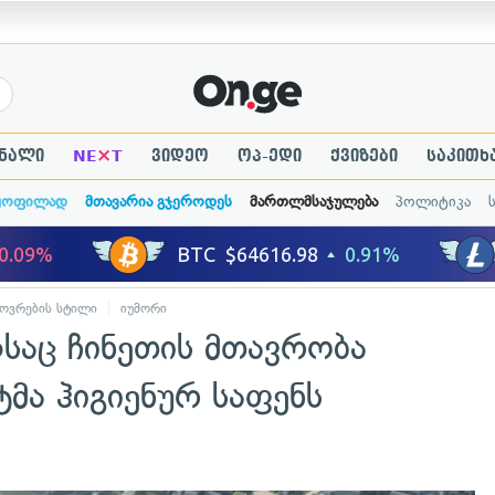
×
ნალი
NE
T
ვიდეო
ოპ-ედი
ქვიზები
საკითხ
ყოფილად
მთავარია გჯეროდეს
მართლმსაჯულება
პოლიტიკა
ოვრების სტილი
იუმორი
საც ჩინეთის მთავრობა
ტმა ჰიგიენურ საფენს