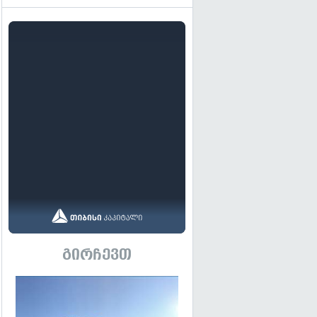
გირჩევთ
გადახედვა