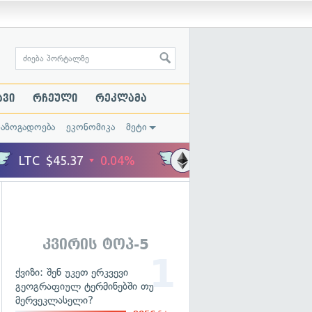
ავი
რჩეული
რეკლამა
საზოგადოება
ეკონომიკა
მეტი
კვირის ტოპ-5
ქვიზი: შენ უკეთ ერკვევი
გეოგრაფიულ ტერმინებში თუ
მერვეკლასელი?