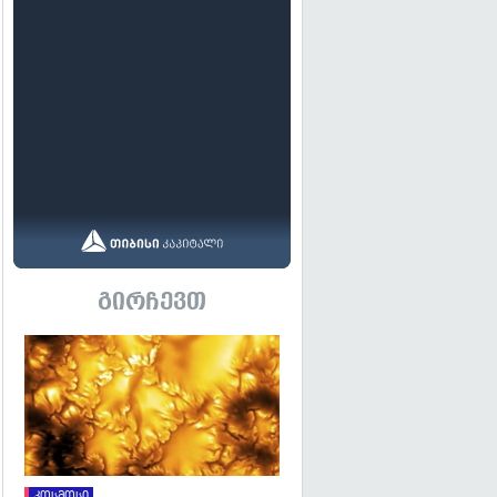
გირჩევთ
გადახედვა