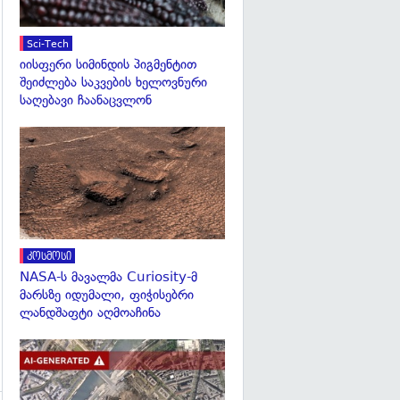
Sci-Tech
იისფერი სიმინდის პიგმენტით
შეიძლება საკვების ხელოვნური
საღებავი ჩაანაცვლონ
გადახედვა
კოსმოსი
NASA-ს მავალმა Curiosity-მ
მარსზე იდუმალი, ფიჭისებრი
ლანდშაფტი აღმოაჩინა
გადახედვა