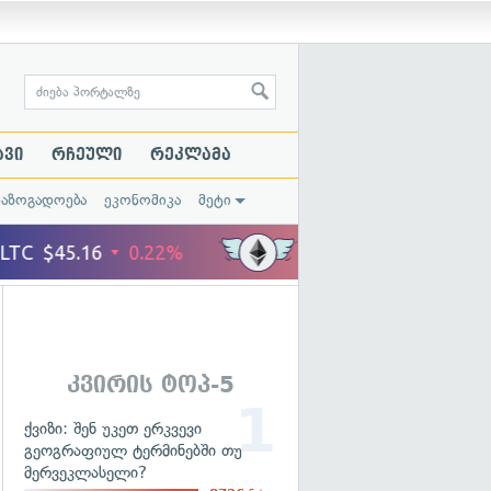
ავი
რჩეული
რეკლამა
საზოგადოება
ეკონომიკა
მეტი
კვირის ტოპ-5
ქვიზი: შენ უკეთ ერკვევი
გეოგრაფიულ ტერმინებში თუ
მერვეკლასელი?