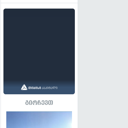
გირჩევთ
გადახედვა