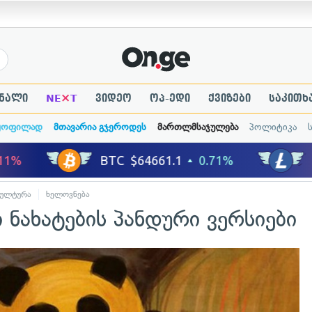
×
ნალი
NE
T
ვიდეო
ოპ-ედი
ქვიზები
საკითხ
ყოფილად
მთავარია გჯეროდეს
მართლმსაჯულება
პოლიტიკა
კულტურა
ხელოვნება
 ნახატების პანდური ვერსიები