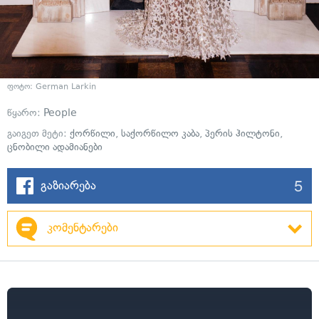
ფოტო: German Larkin
წყარო:
People
გაიგეთ მეტი:
ქორწილი
,
საქორწილო კაბა
,
პერის ჰილტონი
,
ცნობილი ადამიანები
5
გაზიარება
კომენტარები