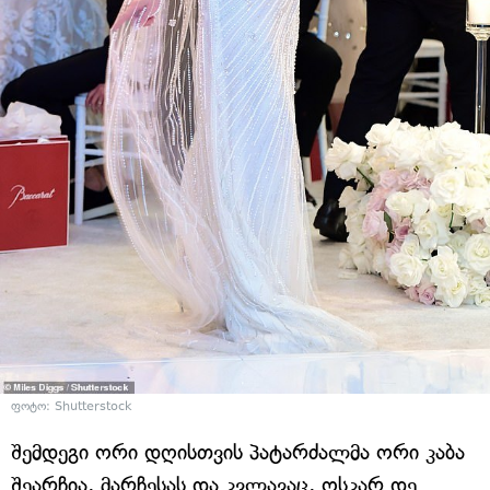
ფოტო: Shutterstock
შემდეგი ორი დღისთვის პატარძალმა ორი კაბა
შეარჩია, მარჩესას და კვლავაც, ოსკარ დე