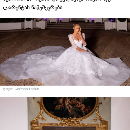
ლარენტას ნამუშევრები.
ფოტო: German Larkin