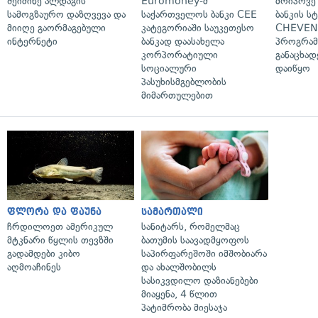
შეიძინე ალდაგის
Euromoney-მ
მოიპოვე
სამოგზაურო დაზღვევა და
საქართველოს ბანკი CEE
ბანკის ს
მიიღე გაორმაგებული
კატეგორიაში საუკეთესო
CHEVEN
ინტერნეტი
ბანკად დაასახელა
პროგრამ
კორპორატიული
განაცხად
სოციალური
დაიწყო
პასუხისმგებლობის
მიმართულებით
ფლორა და ფაუნა
სამართალი
ჩრდილოეთ ამერიკულ
სანიტარს, რომელმაც
მტკნარი წყლის თევზში
ბათუმის საავადმყოფოს
გადამდები კიბო
საპირფარეშოში იმშობიარა
აღმოაჩინეს
და ახალშობილს
სასიკვდილო დაზიანებები
მიაყენა, 4 წლით
პატიმრობა მიესაჯა