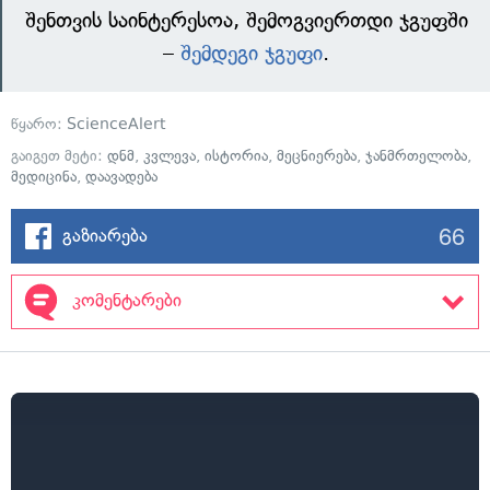
შენთვის საინტერესოა, შემოგვიერთდი ჯგუფში
–
შემდეგი ჯგუფი
.
წყარო:
ScienceAlert
გაიგეთ მეტი:
დნმ
,
კვლევა
,
ისტორია
,
მეცნიერება
,
ჯანმრთელობა
,
მედიცინა
,
დაავადება
66
გაზიარება
კომენტარები