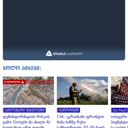
ბოლო ამბები:
ხელოვნური ინტელექტი
ტერორიზმი
Sci-Tech
დეზინფორმაციის რისკის
CIA: უკრაინაში ფრონტის
იისფერი
გამო Google-მა ახალი AI
წინა ხაზზე რუსი
პიგმენტი
ხელსაწყო ერთ დღეში
სამხედროები 20-30 წუთს
საკვები