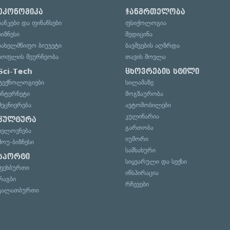
ეკონომიკა
ჯანმრთელობა
ბანკები და ფინანსები
ფსიქოლოგია
ბიზნესი
მედიცინა
სახელმწიფო ბიუჯეტი
ბავშვების აღზრდა
სოფლის მეურნეობა
თავის მოვლა
Sci-Tech
ცხოვრების სტილი
ტექნოლოგიები
სილამაზე
ინტერნეტი
მოგზაურობა
მეცნიერება
ავტომობილები
კულინარია
კულტურა
გართობა
ხელოვნება
იუმორი
შოუ-ბიზნესი
სამსახური
სპორტი
სიყვარული და სექსი
ფეხბურთი
ინსპირაცია
რაგბი
რჩევები
კალათბურთი