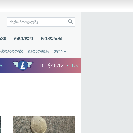
ავი
რჩეული
რეკლამა
საზოგადოება
ეკონომიკა
მეტი
გადახედვა
გადახედვა