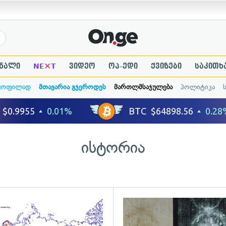
×
ნალი
NE
T
ვიდეო
ოპ-ედი
ქვიზები
საკითხ
ყოფილად
მთავარია გჯეროდეს
მართლმსაჯულება
პოლიტიკა
ისტორია
ადახედვა
გადახედვა