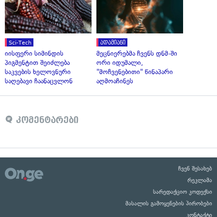
Sci-Tech
ადამიანი
იისფერი სიმინდის
მეცნიერებმა ჩვენს დნმ-ში
პიგმენტით შეიძლება
ორი იდუმალი,
საკვების ხელოვნური
"მოჩვენებითი" წინაპარი
საღებავი ჩაანაცვლონ
აღმოაჩინეს
კომენტარები
ჩვენ შესახებ
რეკლამა
სარედაქციო კოდექსი
მასალის გამოყენების პირობები
კონტაქტი