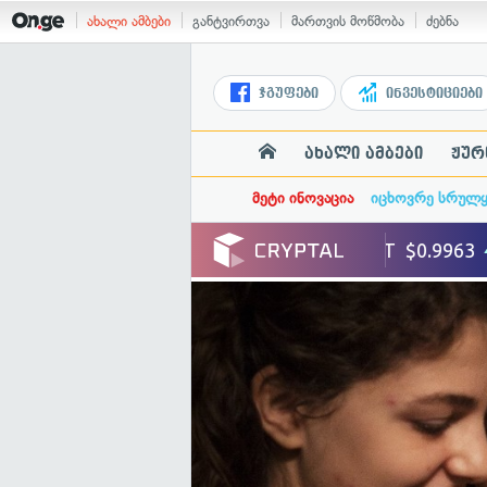
ახალი ამბები
განტვირთვა
მართვის მოწმობა
ძებნა
ჯგუფები
ინვესტიციები
ახალი ამბები
ჟურ
მეტი ინოვაცია
იცხოვრე სრულ