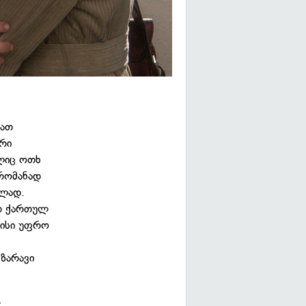
ბათ
რი
ლიც ოთხ
რომანად
ილად.
ოდ ქართულ
მისი უფრო
მზარავი
: