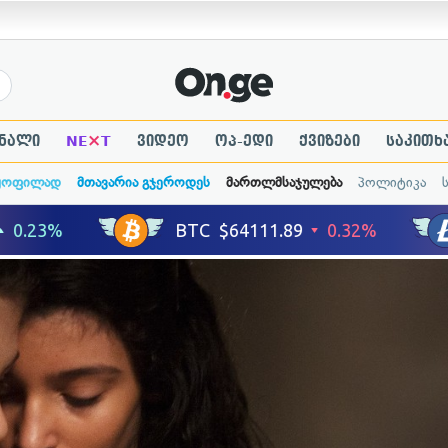
×
ნალი
NE
T
ვიდეო
ოპ-ედი
ქვიზები
საკითხ
ყოფილად
მთავარია გჯეროდეს
მართლმსაჯულება
პოლიტიკა