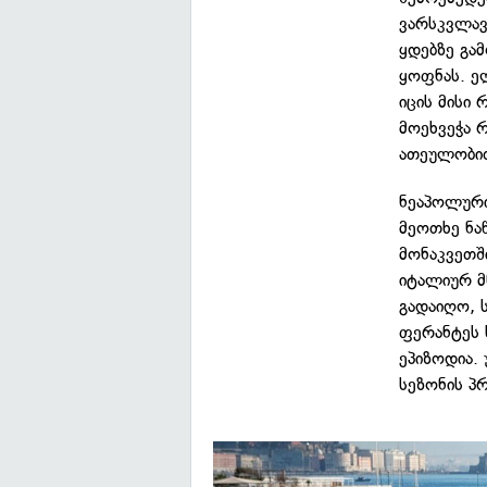
ვარსკვლავ
ყდებზე გა
ყოფნას. ე
იცის მისი 
მოეხვეჭა 
ათეულობით
ნეაპოლური
მეოთხე ნა
მონაკვეთშ
იტალიურ მ
გადაიღო,
ფერანტეს 
ეპიზოდია.
სეზონის პ