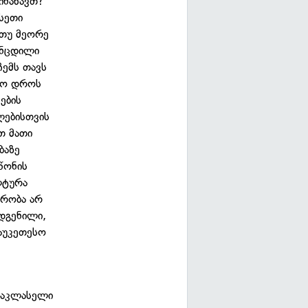
ასეთი
 თუ მეორე
ანცდილი
ჩემს თავს
ოლო დროს
ების
ლებისთვის
თ მათი
ბაზე
წონის
ლტურა
ბრობა არ
დგენილი,
საუკეთესო
ანაკლასელი