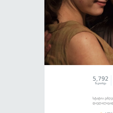
5,792
წაკითხვა
სტატია ეძღვ
დაუღალავად