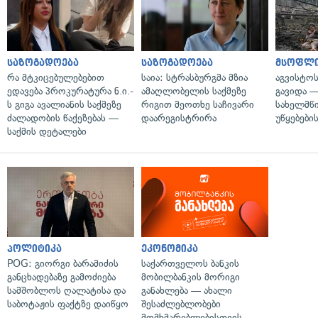
საზოგადოება
საზოგადოება
მსოფლ
რა მტკიცებულებებით
საია: სტრასბურგმა მზია
აგვისტო
ედავება პროკურატურა ნ.ი.-
ამაღლობელის საქმეზე
გავიდა 
ს გიგა ავალიანის საქმეზე
რიგით მეოთხე საჩივარი
სახელმწ
ძალადობის წაქეზებას —
დაარეგისტრირა
უწყებები
საქმის დეტალები
პოლიტიკა
ეკონომიკა
POG: გიორგი ბარამიძის
საქართველოს ბანკის
განცხადებაზე გამოძიება
მობილბანკის მორიგი
სამშობლოს ღალატისა და
განახლება — ახალი
საბოტაჟის ფაქტზე დაიწყო
შესაძლებლობები
მომხმარებლებისთვის