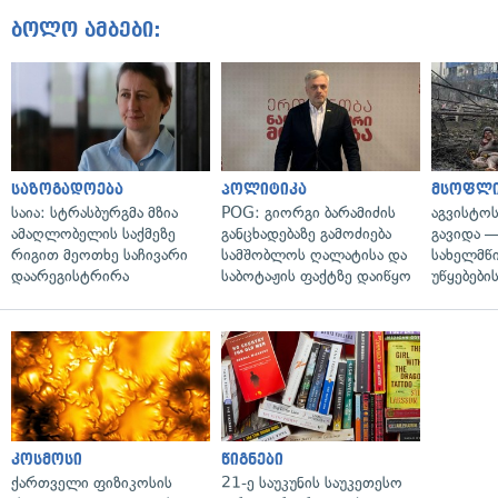
ბოლო ამბები:
საზოგადოება
პოლიტიკა
მსოფლ
საია: სტრასბურგმა მზია
POG: გიორგი ბარამიძის
აგვისტო
ამაღლობელის საქმეზე
განცხადებაზე გამოძიება
გავიდა 
რიგით მეოთხე საჩივარი
სამშობლოს ღალატისა და
სახელმწ
დაარეგისტრირა
საბოტაჟის ფაქტზე დაიწყო
უწყებები
კოსმოსი
წიგნები
ქართველი ფიზიკოსის
21-ე საუკუნის საუკეთესო