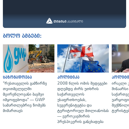
ბოლო ამბები:
საზოგადოება
პოლიტიკა
პოლიტი
"რუსთაველის გამზირზე
2008 წლის ომის შედეგები
ირაკლი კ
თვითმცლელში
დღემდე ძირს უთხრის
შინაარსი
მცირეწლოვანი ბავშვი
საქართველოს
საქართვ
იმყოფებოდა" — GWP
უსაფრთხოებას,
უარყოფი
სამართლებრივ ზომებს
სუვერენიტეტსა და
შექმნილ
მიმართავს
ტერიტორიულ მთლიანობას
ტურისტე
— ევროკავშირის
პრესპიკერის განცხადება