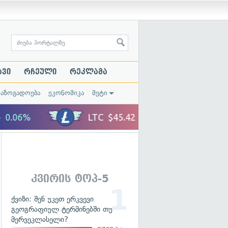
ავი
რჩეული
რეკლამა
საზოგადოება
ეკონომიკა
მეტი
კვირის ტოპ-5
ქვიზი: შენ უკეთ ერკვევი
გეოგრაფიულ ტერმინებში თუ
მერვეკლასელი?