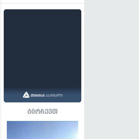
გირჩევთ
გადახედვა