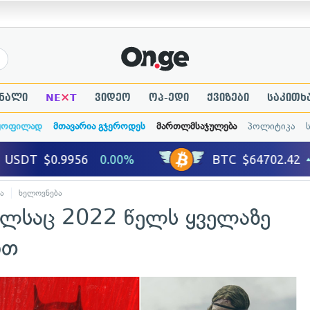
×
ნალი
NE
T
ვიდეო
ოპ-ედი
ქვიზები
საკითხ
ყოფილად
მთავარია გჯეროდეს
მართლმსაჯულება
პოლიტიკა
ა
ხელოვნება
ლსაც 2022 წელს ყველაზე
ით