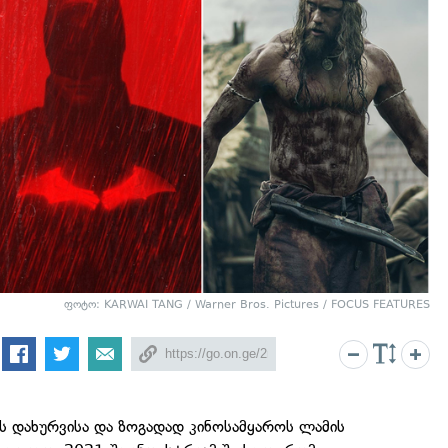
ფოტო: KARWAI TANG / Warner Bros. Pictures / FOCUS FEATURES
ს დახურვისა და ზოგადად კინოსამყაროს ლამის