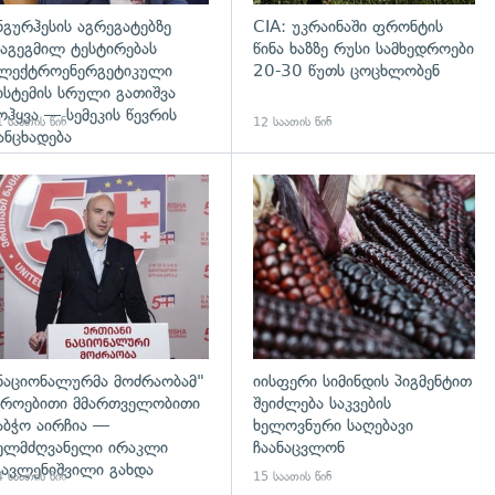
ნგურჰესის აგრეგატებზე
CIA: უკრაინაში ფრონტის
აგეგმილ ტესტირებას
წინა ხაზზე რუსი სამხედროები
ლექტროენერგეტიკული
20-30 წუთს ცოცხლობენ
ისტემის სრული გათიშვა
ოჰყვა — სემეკის წევრის
 საათის წინ
12 საათის წინ
ანცხადება
დახედვა
გადახედვა
ნაციონალურმა მოძრაობამ"
იისფერი სიმინდის პიგმენტით
როებითი მმართველობითი
შეიძლება საკვების
აბჭო აირჩია —
ხელოვნური საღებავი
ელმძღვანელი ირაკლი
ჩაანაცვლონ
ავლენიშვილი გახდა
 საათის წინ
15 საათის წინ