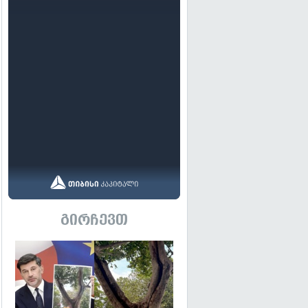
გირჩევთ
გადახედვა