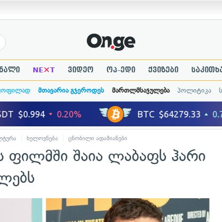
×
ნალი
NE
T
ვიდეო
ოპ-ედი
ქვიზები
საკითხ
ყოფილად
მთავარია გჯეროდეს
მართლმსაჯულება
პოლიტიკა
ლტურა
ხელოვნება
ცნობილი ადამიანები
 ფილმში შაია ლაბაფს ჰარი
ვლებს