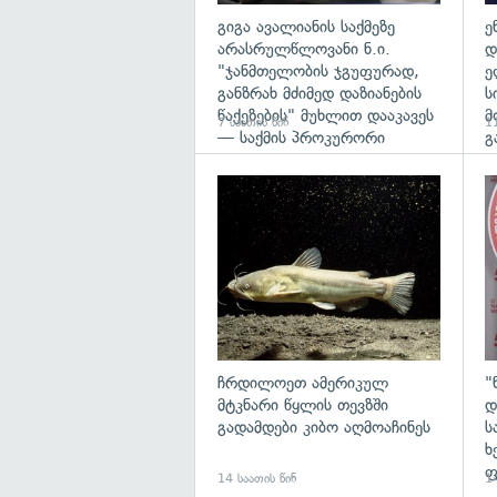
გიგა ავალიანის საქმეზე
ე
არასრულწლოვანი ნ.ი.
დ
"ჯანმთელობის ჯგუფურად,
ე
განზრახ მძიმედ დაზიანების
ს
წაქეზების" მუხლით დააკავეს
მ
7 საათის წინ
11
— საქმის პროკურორი
გ
გა
ჩრდილოეთ ამერიკულ
"
მტკნარი წყლის თევზში
დ
გადამდები კიბო აღმოაჩინეს
ს
ხ
ფ
14 საათის წინ
14