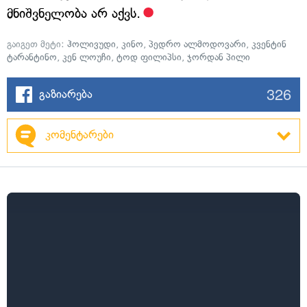
მნიშვნელობა არ აქვს.
გაიგეთ მეტი:
ჰოლივუდი
,
კინო
,
პედრო ალმოდოვარი
,
კვენტინ
ტარანტინო
,
კენ ლოუჩი
,
ტოდ ფილიპსი
,
ჯორდან პილი
326
გაზიარება
კომენტარები