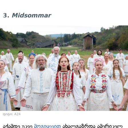
3.
Midsommar
ფოტო: A24
აქამდე უკვე
მოგიყევით
ახალგაზრდა ამერიკელ