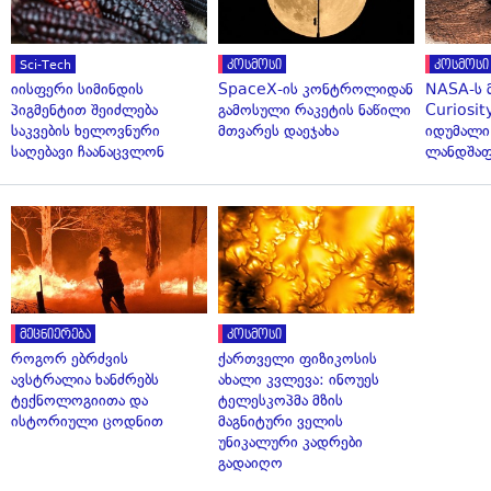
Sci-Tech
კოსმოსი
კოსმოსი
იისფერი სიმინდის
SpaceX-ის კონტროლიდან
NASA-ს 
პიგმენტით შეიძლება
გამოსული რაკეტის ნაწილი
Curiosit
საკვების ხელოვნური
მთვარეს დაეჯახა
იდუმალი
საღებავი ჩაანაცვლონ
ლანდშაფ
მეცნიერება
კოსმოსი
როგორ ებრძვის
ქართველი ფიზიკოსის
ავსტრალია ხანძრებს
ახალი კვლევა: ინოუეს
ტექნოლოგიითა და
ტელესკოპმა მზის
ისტორიული ცოდნით
მაგნიტური ველის
უნიკალური კადრები
გადაიღო