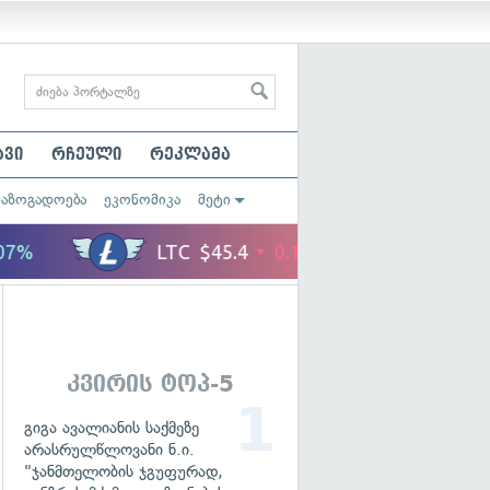
ავი
რჩეული
რეკლამა
საზოგადოება
ეკონომიკა
მეტი
კვირის ტოპ-5
გიგა ავალიანის საქმეზე
არასრულწლოვანი ნ.ი.
"ჯანმთელობის ჯგუფურად,