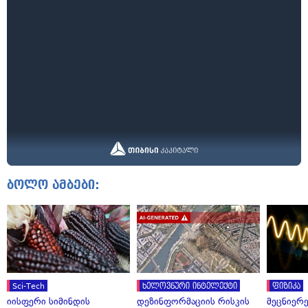
ბოლო ამბები:
Sci-Tech
ხელოვნური ინტელექტი
ფიზიკა
იისფერი სიმინდის
დეზინფორმაციის რისკის
მეცნიერ