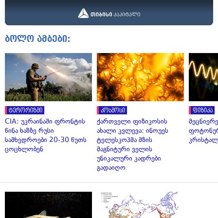
ბოლო ამბები:
ტერორიზმი
კოსმოსი
ფიზიკა
CIA: უკრაინაში ფრონტის
ქართველი ფიზიკოსის
მეცნიერ
წინა ხაზზე რუსი
ახალი კვლევა: ინოუეს
ფოტონუ
სამხედროები 20-30 წუთს
ტელესკოპმა მზის
კრისტალ
ცოცხლობენ
მაგნიტური ველის
უნიკალური კადრები
გადაიღო