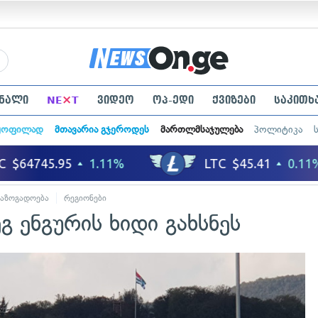
×
ნალი
NE
T
ვიდეო
ოპ-ედი
ქვიზები
საკითხ
ყოფილად
მთავარია გჯეროდეს
მართლმსაჯულება
პოლიტიკა
საზოგადოება
რეგიონები
გ ენგურის ხიდი გახსნეს