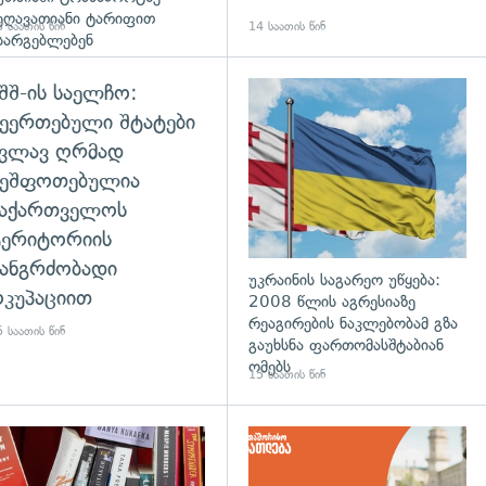
ეღავათიანი ტარიფით
 საათის წინ
14 საათის წინ
სარგებლებენ
შშ-ის საელჩო:
ეერთებული შტატები
კვლავ ღრმად
შეშფოთებულია
საქართველოს
ტერიტორიის
ანგრძობადი
უკრაინის საგარეო უწყება:
კუპაციით
2008 წლის აგრესიაზე
რეაგირების ნაკლებობამ გზა
 საათის წინ
გაუხსნა ფართომასშტაბიან
ომებს
15 საათის წინ
დახედვა
გადახედვა