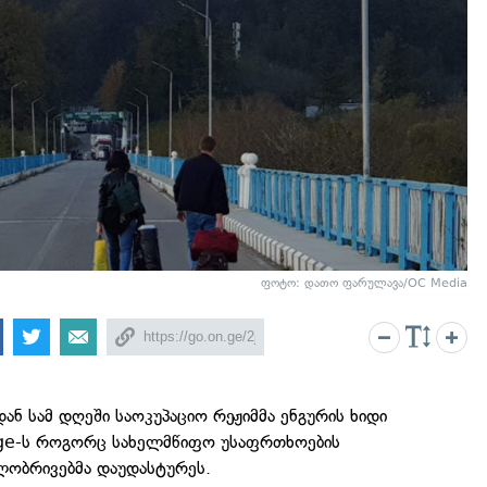
ფოტო: დათო ფარულავა/OC Media
ან სამ დღეში საოკუპაციო რეჟიმმა ენგურის ხიდი
.ge-ს როგორც სახელმწიფო უსაფრთხოების
ილობრივებმა დაუდასტურეს.