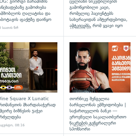
OG: გიორგი ბარამიძის
ცელიანი სიკვდილივით
ანცხადებაზე გამოძიება
გამოწყობილი კაცი,
ამშობლოს ღალატისა და
რომელიც პაციენტებს
აბოტაჟის ფაქტზე დაიწყო
სახურავიდან აშტერდებოდა,
ამტკიცებს, რომ ყვავი იყო
 საათის წინ
18 საათის წინ
ine Square X Lunatic
თორნიკე შენგელია
რთმანეთის მხარდასაჭერად
ბარსელონას ემშვიდობება |
 მცირე ბიზნესის ჯაჭვი
საქართველოს ბანკი —
რძელდება
ეროვნული საკალათბურთო
ნაკრების გენერალური
 აგვისტო, 08:16
7 აგვისტო, 07:20
სპონსორი