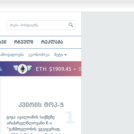
ავი
რჩეული
რეკლამა
საზოგადოება
ეკონომიკა
მეტი
კვირის ტოპ-5
გიგა ავალიანის საქმეზე
არასრულწლოვანი ნ.ი.
"ჯანმთელობის ჯგუფურად,