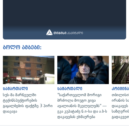
ბოლო ამბები:
სამართალი
სამართალი
კრიმინ
სუს-მა მარნეულში
"საქართველომ მორიგი
თბილისი
ტექინსპექტირების
ბრძოლა მოუგო გიგა
ირანის ს
გაყალბების ფაქტზე 3 პირი
ავალიანის მკვლელებს" —
დააკავეს
დააკავა
ეკა კუპატაძე ნ.ი-სა და ა.ბ-ს
საზღვრის
დაკავებას ეხმაურება
გადაკვე