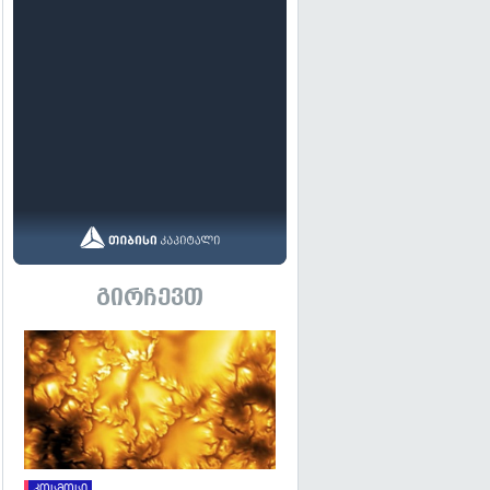
გირჩევთ
გადახედვა