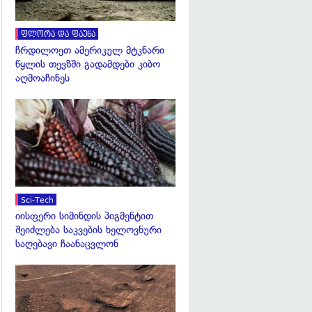
ფლორა და ფაუნა
ჩრდილოეთ ამერიკულ მტკნარი
წყლის თევზში გადამდები კიბო
აღმოაჩინეს
გადახედვა
Sci-Tech
იისფერი სიმინდის პიგმენტით
შეიძლება საკვების ხელოვნური
საღებავი ჩაანაცვლონ
გადახედვა