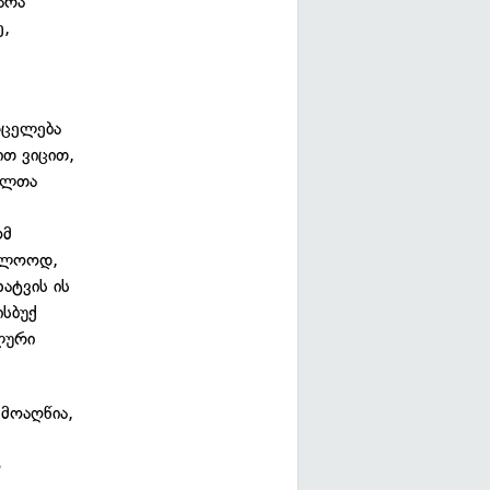
არა
ე,
რცელება
ით ვიცით,
ელთა
ომ
ბოლოოდ,
ატვის ის
ისბუქ
ლური
 მოაღწია,
ო