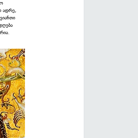
რო
თ ადრე,
ავიანთი
ადღება
რია.