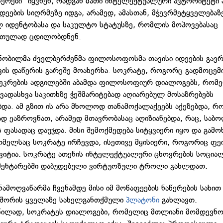
ერები" იყვნენ, რადგან მათი ინტელექტუალური ავტორიტეტი 
ეების სიღრმეზე იდგა, არამედ, ამასთან, მჭევრმეტყველებაზ
 იდენტობასა და საკულტო სტატუსზე, რომლის მოპოვებასაც
ართულად ცდილობდნენ.
ნობილმა ძველბერძენმა ფილოსოფოსმა თავისი იდეების გავ
ვის დაწერის გარეშე მოახერხა. სოკრატე, როგორც გადმოცემ
ეკრების ადგილებში აბამდა ფილოსოფიურ დიალოგებს, რომ
ვადასხვა საკითხზე ჭეშმარიტებად აღიარებულ მოსაზრებებს
ბდა. ამ გზით ის არა მხოლოდ თანამოქალაქეებს აქეზებდა, რ
დ ეაზროვნათ, არამედ მთავრობასაც აღიზიანებდა, რაც, სა
 ფასადაც დაუჯდა. მისი შემოქმედება სიტყვიერი იყო და გამოხ
მელსაც სოკრატე ირჩევდა, ისეთივე მყისიერი, როგორიც ფე
ტვიტია. სოკრატე ათენის ინტელექტუალური ცხოვრების სოცია
მენტარებში დაბუდებული ვირტუოზული ტროლი გახლდათ.
ამოღვაწარმა ჩვენამდე მისი იმ მოწაფეების ნაწერების სახით
შორის ყველაზე სახელგანთქმული
პლატონი
გახლავთ.
წილად, სოკრატეს დიალოგები, რომელიც მთლიანი მომდევნ