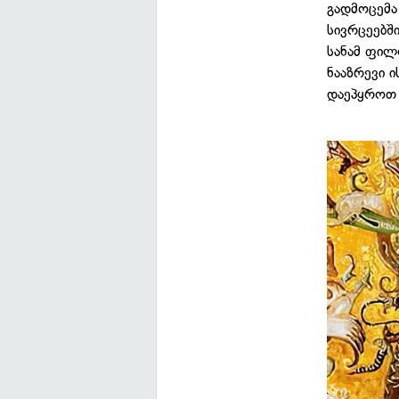
გადმოცემა
სივრცეებშ
სანამ ფილ
ნააზრევი 
დაეპყროთ 