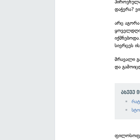
პიროვნულა
დაჭერა? ვი
არც აგორა
ყოველდღიუ
იქმნებოდა
სივრცეს ი
მრავალი გ
და გამოი
ასევე 
რატ
სტო
ფილოსოფიი