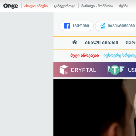
ახალი ამბები
განტვირთვა
მართვის მოწმობა
ძებნა
ჯგუფები
ინვესტიციები
ახალი ამბები
ჟურ
მეტი ინოვაცია
იცხოვრე სრულ