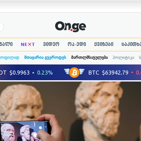
×
ნალი
NE
T
ვიდეო
ოპ-ედი
ქვიზები
საკითხ
ყოფილად
მთავარია გჯეროდეს
მართლმსაჯულება
პოლიტიკა