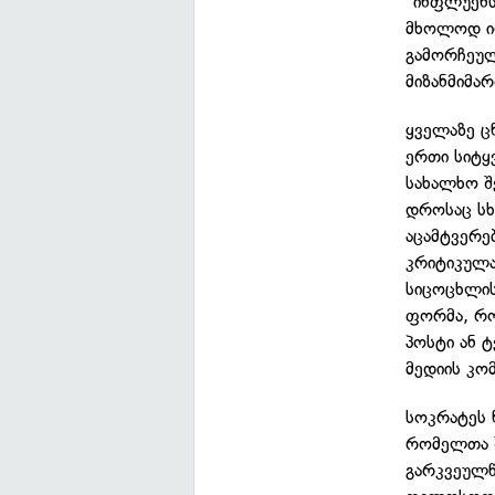
"ინფლუენს
მხოლოდ იდ
გამორჩეულ
მიზანმიმ
ყველაზე ც
ერთი სიტყ
სახალხო შ
დროსაც სხ
აცამტვერე
კრიტიკულა
სიცოცხლის
ფორმა, რო
პოსტი ან 
მედიის კო
სოკრატეს ნ
რომელთა 
გარკვეულ