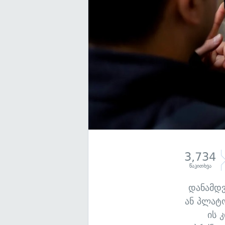
3,734
წაკითხვა
დანამდვ
ან პლატო
ის 