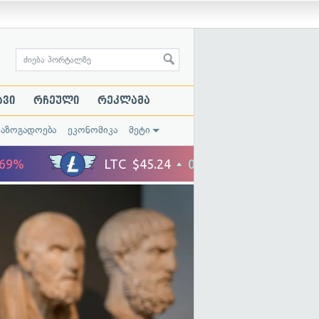
ავი
რჩეული
რეკლამა
საზოგადოება
ეკონომიკა
მეტი