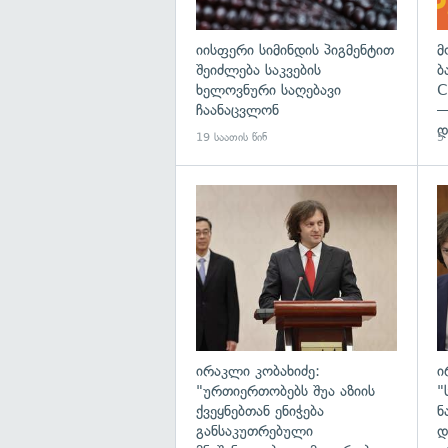
იისფერი სიმინდის პიგმენტით
მ
შეიძლება საკვების
ბ
ხელოვნური საღებავი
C
ჩაანაცვლონ
—
დ
19 საათის წინ
5
გა
ირაკლი კობახიძე:
ი
"ურთიერთობებს შუა აზიის
"
ქვეყნებთან ენიჭება
ნ
განსაკუთრებული
დ