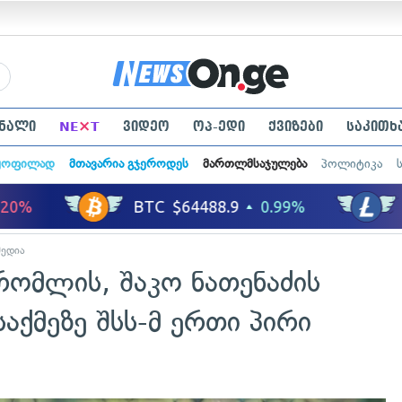
×
ნალი
NE
T
ვიდეო
ოპ-ედი
ქვიზები
საკითხ
ყოფილად
მთავარია გჯეროდეს
მართლმსაჯულება
პოლიტიკა
მედია
რომლის, შაკო ნათენაძის
აქმეზე შსს-მ ერთი პირი