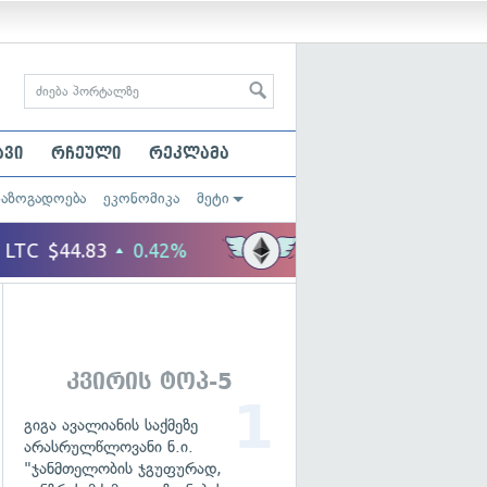
ავი
რჩეული
რეკლამა
საზოგადოება
ეკონომიკა
მეტი
კვირის ტოპ-5
გიგა ავალიანის საქმეზე
არასრულწლოვანი ნ.ი.
"ჯანმთელობის ჯგუფურად,