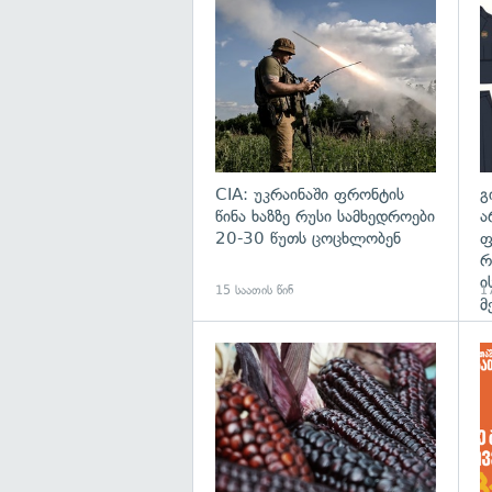
გა
CIA: უკრაინაში ფრონტის
გ
წინა ხაზზე რუსი სამხედროები
ა
20-30 წუთს ცოცხლობენ
ფ
რ
ი
15 საათის წინ
17
მ
გა