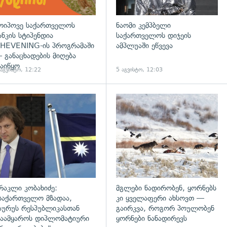
ოიპოვე საქართველოს
ნაომი კემპბელი
ანკის სტიპენდია
საქართველოს დიჯეის
HEVENING-ის პროგრამაში
ამპლუაში ეწვევა
 განაცხადების მიღება
აიწყო
 აგვისტო, 12:22
5 აგვისტო, 12:03
დახედვა
გადახედვა
რაკლი კობახიძე:
მგლები ნადირობენ, ყორნებს
საქართველო მზადაა,
კი ყველაფერი ახსოვთ —
აურუს რესპუბლიკასთან
გაირკვა, როგორ პოულობენ
აამყაროს დიპლომატიური
ყორნები ნანადირევს