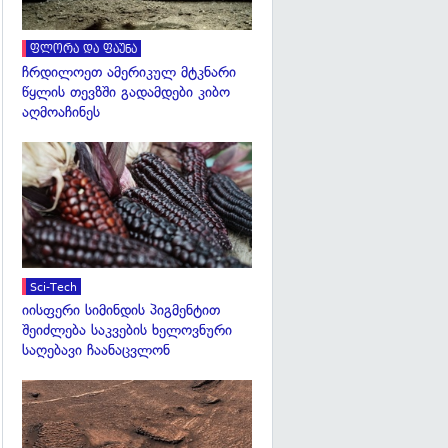
ფლორა და ფაუნა
ჩრდილოეთ ამერიკულ მტკნარი
წყლის თევზში გადამდები კიბო
აღმოაჩინეს
გადახედვა
Sci-Tech
იისფერი სიმინდის პიგმენტით
შეიძლება საკვების ხელოვნური
საღებავი ჩაანაცვლონ
გადახედვა