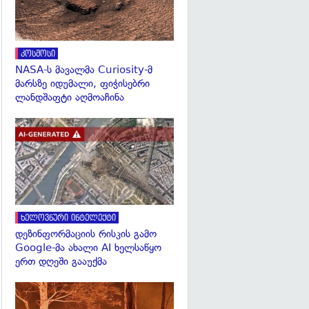
კოსმოსი
NASA-ს მავალმა Curiosity-მ
მარსზე იდუმალი, ფიჭისებრი
ლანდშაფტი აღმოაჩინა
გადახედვა
ხელოვნური ინტელექტი
დეზინფორმაციის რისკის გამო
Google-მა ახალი AI ხელსაწყო
ერთ დღეში გააუქმა
გადახედვა