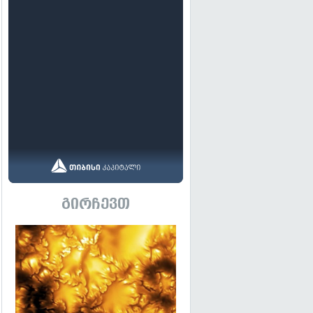
გირჩევთ
გადახედვა