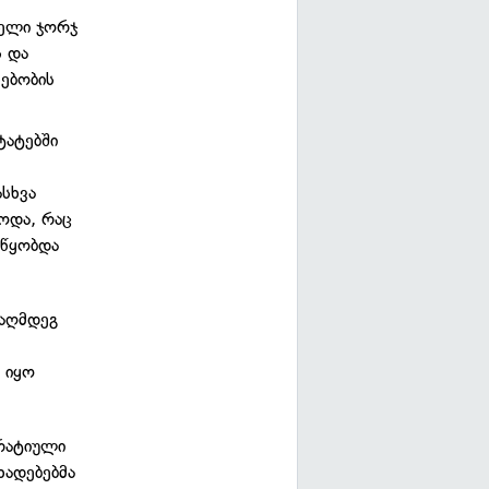
კელი ჯორჯ
 და
სებობის
ტატებში
რ
სხვა
ოდა, რაც
უწყობდა
ააღმდეგ
 იყო
რატიული
ხადებებმა