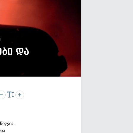
ი
ბი და
აწილია.
რის