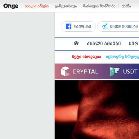
ახალი ამბები
განტვირთვა
მართვის მოწმობა
ძებნა
ჯგუფები
ინვესტიციები
ახალი ამბები
ჟურ
მეტი ინოვაცია
იცხოვრე სრულ