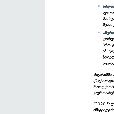
ამერი
ფლოი
მასშტ
შესახ
ამერ
კორუ
პროცე
ინსტი
ზოგად
ხელს
ანგარიშში
გზავნილებ
რაოდენობი
გაერთიანე
"2020 წელ
ინსტიტუტის