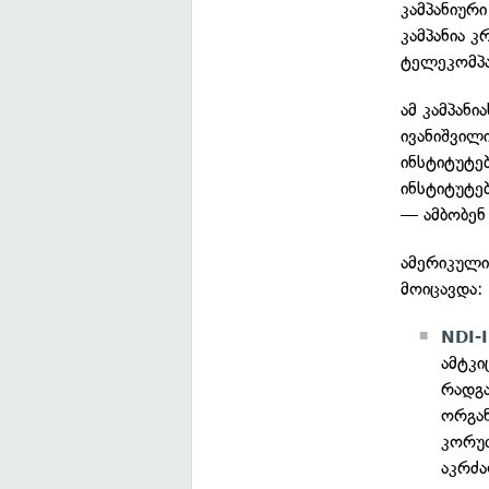
კამპანიურ
კამპანია 
ტელეკომპა
ამ კამპან
ივანიშვილ
ინსტიტუტე
ინსტიტუტებ
— ამბობენ 
ამერიკული
მოიცავდა:
NDI-I
ამტკი
რადგა
ორგან
კორუ
აკრძ