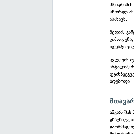
პრიგრამის
სწორედ ან
ასახავს.
მედიის გა
გამოიყენა
იდენტიფიც
კვლევის ფ
ანტილიბე
ფეისბუქგვ
ხდებოდა.
მთავარ
ანგარიშის
გზავნილებ
გაორმაგებ
მიმდინარე