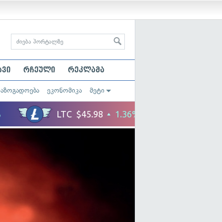
ავი
რჩეული
რეკლამა
საზოგადოება
ეკონომიკა
მეტი