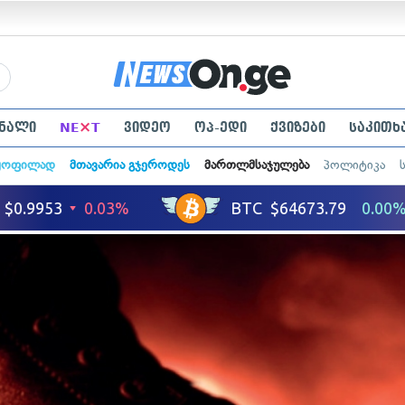
×
ნალი
NE
T
ვიდეო
ოპ-ედი
ქვიზები
საკითხ
ყოფილად
მთავარია გჯეროდეს
მართლმსაჯულება
პოლიტიკა