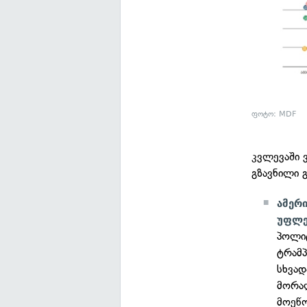
ფოტო: MDF
კვლევაში 
გზავნილი 
ამერ
უფლე
პოლიტ
ტრამპ
სხვად
მორალ
მოეწო