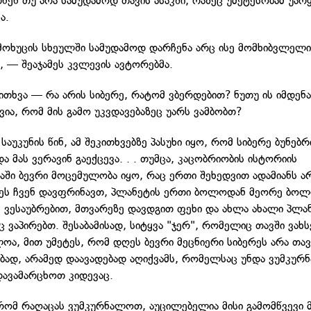
დნენ თუ არა სამუდამოდ თავის ასაკში, რაზეც უმეტესობამ უა
ა.
მოხუცის სხეულში სამუდამოდ დარჩენა არც ისე მომხიბვლელ
, — შეაჯამეს კვლევის ავტორებმა.
კითხვა — რა არის სიბერე, რატომ ვბერდებით? ნუთუ ის იმდენ
ვია, რომ მის გამო უკვდავებაზეც უარს ვამბობთ?
საუკუნის წინ, ამ შეკითხვებზე პასუხი იყო, რომ სიბერე ბუნებრ
ა მას ვერავინ გაექცევა. . . თუმცა, კაცობრიობის ისტორიის
აში ბევრი მოცემულობა იყო, რაც ერთი შეხედვით ადამიანს ა
ეს ჩვენ დავფრინავთ, პლანეტის ერთი ბოლოდან მეორე ბო
ვესაუბრებით, მთვარეზე დავდგით ფეხი და ახლა ახალი პლა
ც ვაპირებთ. შესაბამისად, სიტყვა "ჯერ", რომელიც თავში ვახს
ლოა, მით უმეტეს, რომ დღეს ბევრი მეცნიერი სიბერეს არა თა
ად, არამედ დაავადებად აღიქვამს, რომელსაც უნდა ვუმკუ
ავამარცხოთ კიდევაც.
 რომ რაღაცას ვუმკურნალოთ, აუცილებელია მისი გამომწვევი მ