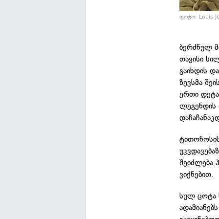
ფოტო: Louis J
ბერძნულ მ
თავისი სი
გაიხდის დ
ზევსმა შე
ერთი დეტა
ლეგენდის 
დაჩაჩანაკ
ტითონოსის
უკვდავება
შეიძლება 
ვიქნებით.
სულ ცოტა ხ
ადამიანებს