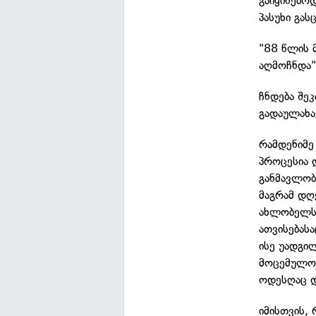
გაიყინებო
პასუხი გასც
"88 წლის 
აღმოჩნდა"
ჩნდება შე
გადაულახა
რამდენიმე 
პროცესია დ
განმავლობ
მაგრამ დღ
ახლობელს 
ათვისებასა
ისე უადგი
მოცემულობ
ოდესღაც დ
იმისთვის,