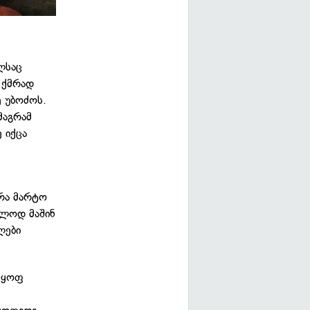
ლსაც
ს ქმრად
ე უბოძოს.
მაგრამ
 იქცა
არა მარტო
ოლოდ მაშინ
ლები
 მყოფ