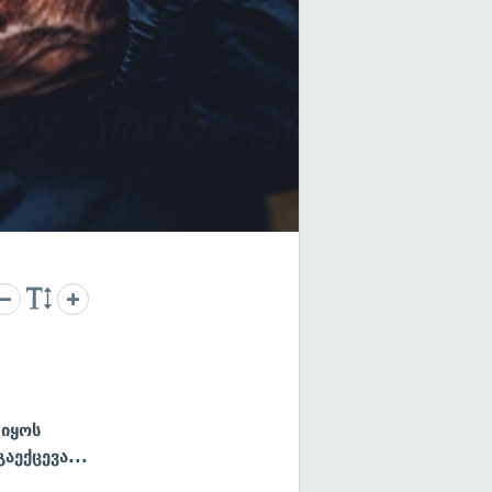
 იყოს
აექცევა...