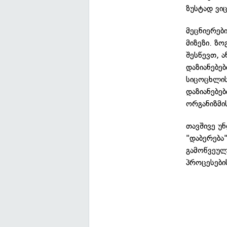
ზუსტად ვი
მეცნიერებ
მიზეზი. ზ
შესწევთ, 
დაზიანებე
სიცოცხლის
დაზიანებე
ორგანიზმი
თავშივე უ
"დაბერება
გამოწვეულ
პროცესების