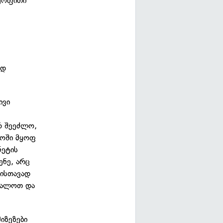
რყოფითი
ი
ად
ივი
რ შეეძლო,
ლოში მყოფ
ნეტის
ენე, არც
ვისთავად
რნალოთ და
იზეზები