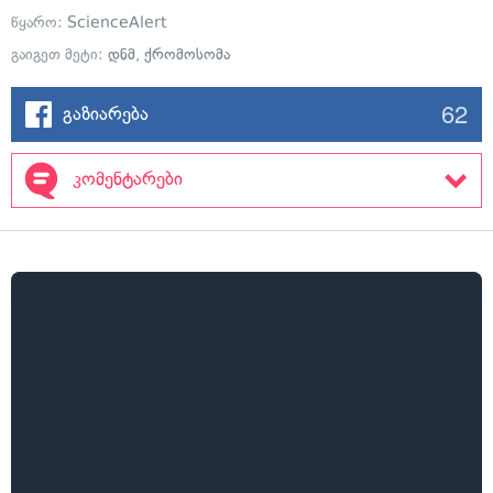
წყარო:
ScienceAlert
გაიგეთ მეტი:
დნმ
,
ქრომოსომა
62
გაზიარება
კომენტარები