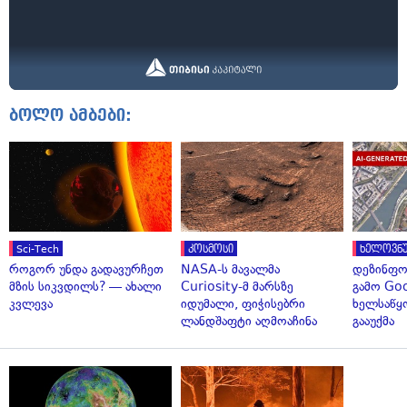
ბოლო ამბები:
Sci-Tech
კოსმოსი
ხელოვნუ
როგორ უნდა გადავურჩეთ
NASA-ს მავალმა
დეზინფო
მზის სიკვდილს? — ახალი
Curiosity-მ მარსზე
გამო Goo
კვლევა
იდუმალი, ფიჭისებრი
ხელსაწყ
ლანდშაფტი აღმოაჩინა
გააუქმა