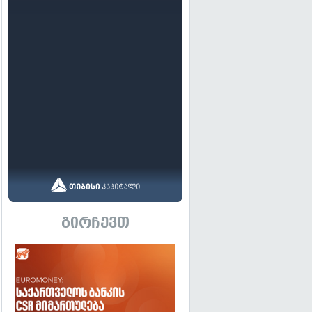
გირჩევთ