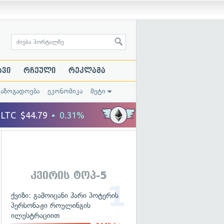
ავი
რჩეული
რეკლამა
საზოგადოება
ეკონომიკა
მეტი
კვირის ტოპ-5
ქვიზი: გამოიცანი ჰარი პოტერის
პერსონაჟი როულინგის
ილუსტრაციით