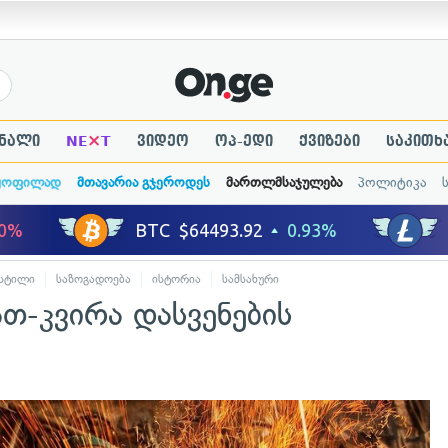
×
ნალი
NE
T
ვიდეო
ოპ-ედი
ქვიზები
საკითხ
ყოფილად
მთავარია გჯეროდეს
მართლმსაჯულება
პოლიტიკა
 სტილი
საზოგადოება
ისტორია
სამსახური
თ-კვირა დასვენების