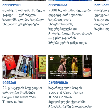
მსოფლიო
პოლიტიკა
საზოგა
აგვისტოს ომიდან 18 წელი
2008 წლის ომის შედეგები
რა მტკი
გავიდა — ევროპული
დღემდე ძირს უთხრის
ედავება 
სახელმწიფოების საგარეო
საქართველოს
ს გიგა ა
უწყებების განცხადებები
უსაფრთხოებას,
ძალადობი
სუვერენიტეტსა და
საქმის დ
ტერიტორიულ მთლიანობას
— ევროკავშირის
პრესპიკერის განცხადება
წიგნები
ეკონომიკა
21-ე საუკუნის საუკეთესო
საქართველოს ბანკის
თრილერი რომანები —
Student Card-ისა და
ნახეთ The New York
sCool Card-ის
Times-ის სია
მფლობელები ქუთაისში
ტრანსპორტზე შეღავათიანი