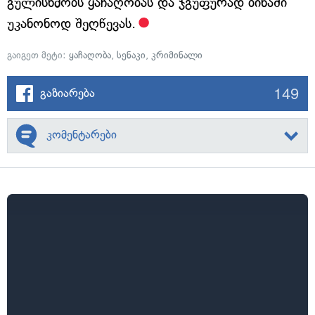
გულისხმობს ყაჩაღობას და ჯგუფურად ბინაში
უკანონოდ შეღწევას.
გაიგეთ მეტი:
ყაჩაღობა
,
სენაკი
,
კრიმინალი
149
გაზიარება
კომენტარები