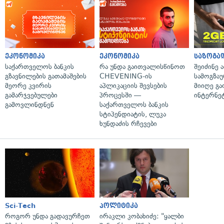
ეკონომიკა
ეკონომიკა
საზოგა
საქართველოს ბანკის
რა უნდა გაითვალისწინოთ
შეიძინე 
გზავნილების გათამაშების
CHEVENING-ის
სამოგზა
მეორე კვირის
აპლიკაციის შევსების
მიიღე გ
გამარჯვებულები
პროცესში —
ინტერნე
გამოვლინდნენ
საქართველოს ბანკის
სტიპენდიატის, ლუკა
ხუნდაძის რჩევები
Sci-Tech
პოლიტიკა
როგორ უნდა გადავურჩეთ
ირაკლი კობახიძე: "ყალბი