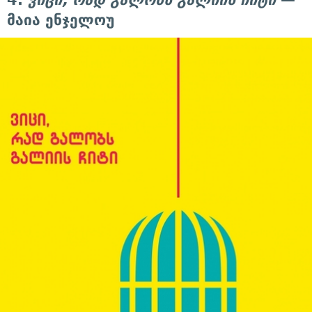
მაია ენჯელოუ