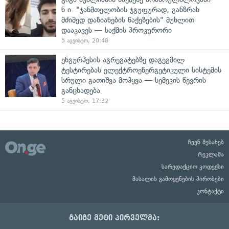
ნ.ი. "ჯანმთელობის ჯგუფურად, განზრახ
მძიმედ დაზიანების წაქეზების" მუხლით
დააკავეს — საქმის პროკურორი
5 აგვისტო, 20:48
ენგურჰესის აგრეგატებზე დაგეგმილ
ტესტირებას ელექტროენერგეტიკული სისტემის
სრული გათიშვა მოჰყვა — სემეკის წევრის
განცხადება
5 აგვისტო, 17:32
ჩვენ შესახებ
რეკლამა
სარედაქციო კოდექსი
მასალის გამოყენების პირობები
კონტაქტი
გაიგე მეტი პირველმა: