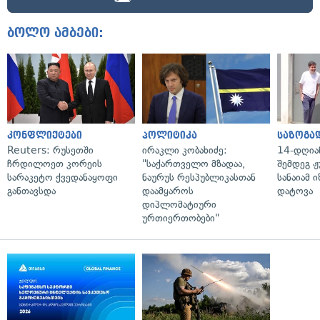
ბოლო ამბები:
კონფლიქტები
პოლიტიკა
საზოგა
Reuters: რუსეთში
ირაკლი კობახიძე:
14-დღია
ჩრდილოეთ კორეის
"საქართველო მზადაა,
შემდეგ ჟ
სარაკეტო ქვედანაყოფი
ნაურუს რესპუბლიკასთან
სანაიამ
განთავსდა
დაამყაროს
დატოვა
დიპლომატიური
ურთიერთობები"