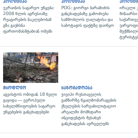
პოლიტიკა
პოლიტიკა
პოლიტი
უკრაინის საგარეო უწყება:
POG: გიორგი ბარამიძის
ირაკლი კ
2008 წლის აგრესიაზე
განცხადებაზე გამოძიება
შინაარსი
რეაგირების ნაკლებობამ
სამშობლოს ღალატისა და
საქართვ
გზა გაუხსნა
საბოტაჟის ფაქტზე დაიწყო
უარყოფი
ფართომასშტაბიან ომებს
შექმნილ
ტურისტე
მსოფლიო
საზოგადოება
აგვისტოს ომიდან 18 წელი
ჯივიპი რუსთაველის
გავიდა — ევროპული
გამზირზე წყალმომარაგების
სახელმწიფოების საგარეო
ქსელების სარეაბილიტაციო
უწყებების განცხადებები
არეალში მომხდარი
ინციდენტის შესახებ
განცხადებას ავრცელებს