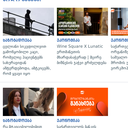
საზოგადოება
ეკონომიკა
ეკონომ
ცელიანი სიკვდილივით
Wine Square X Lunatic
საქართვ
გამოწყობილი კაცი,
ერთმანეთის
ორგანიზე
რომელიც პაციენტებს
მხარდასაჭერად | მცირე
საშუალო 
სახურავიდან
ბიზნესის ჯაჭვი გრძელდება
შრომის 
აშტერდებოდა, ამტკიცებს,
ვორკშოპ
რომ ყვავი იყო
საზოგადოება
ეკონომიკა
რა მტკიცებულებებით
საქართველოს ბანკის