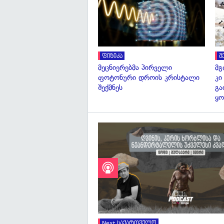
ფიზიკა
მ
მეცნიერებმა პირველი
მგ
ფოტონური დროის კრისტალი
კი
შექმნეს
გა
ყო
Next საქართველო