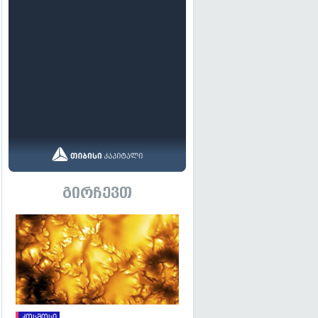
გირჩევთ
გადახედვა