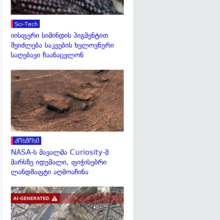
Sci-Tech
იისფერი სიმინდის პიგმენტით
შეიძლება საკვების ხელოვნური
საღებავი ჩაანაცვლონ
გადახედვა
კოსმოსი
NASA-ს მავალმა Curiosity-მ
მარსზე იდუმალი, ფიჭისებრი
ლანდშაფტი აღმოაჩინა
გადახედვა