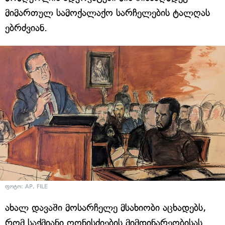
მიმართულ სამოქალაქო სარჩელების ტალღას
ებრძვიან.
ფოტო: AP, FILE
ახალ დავაში მოსარჩელე მსახიობი აცხადებს,
რომ საქმიანი ღონისძიების მიმდინარეობისას