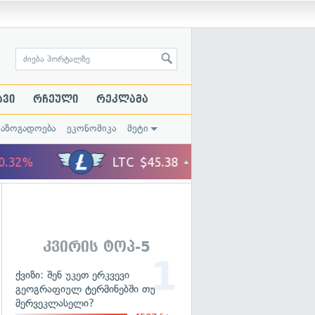
ავი
რჩეული
რეკლამა
საზოგადოება
ეკონომიკა
მეტი
კვირის ტოპ-5
ქვიზი: შენ უკეთ ერკვევი
გეოგრაფიულ ტერმინებში თუ
მერვეკლასელი?