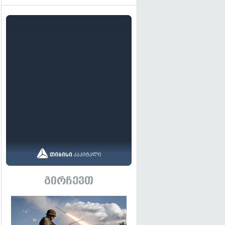
გირჩევთ
გადახედვა