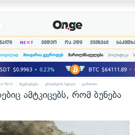
×
ნალი
NE
T
ვიდეო
ოპ-ედი
ქვიზები
საკითხ
ყოფილად
მთავარია გჯეროდეს
მართლმსაჯულება
პოლიტიკა
ci-Tech
მეცნიერება
ცხოვრების სტილი
გართობა
იც ამტკიცებს, რომ ბუნება