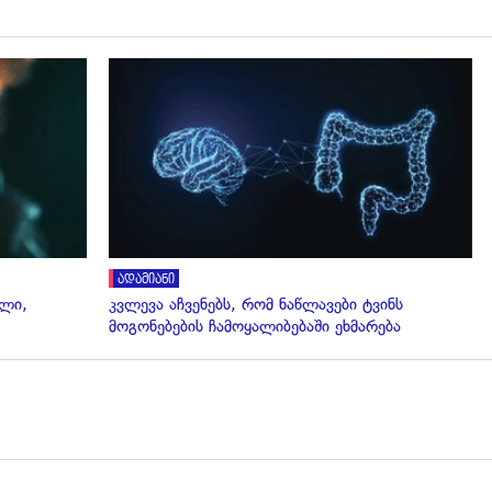
გადახედვა
ადამიანი
ალი,
კვლევა აჩვენებს, რომ ნაწლავები ტვინს
მოგონებების ჩამოყალიბებაში ეხმარება