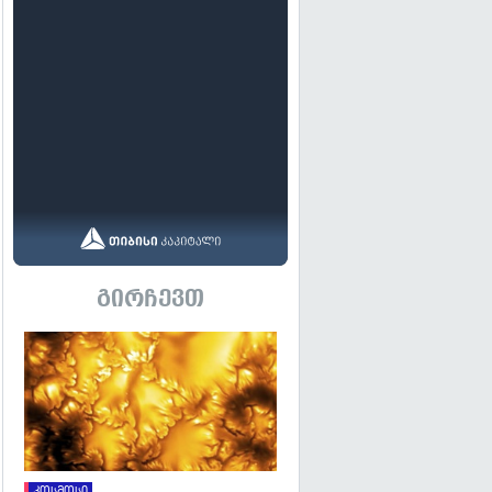
გირჩევთ
გადახედვა