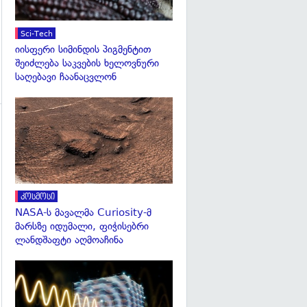
Sci-Tech
იისფერი სიმინდის პიგმენტით
შეიძლება საკვების ხელოვნური
საღებავი ჩაანაცვლონ
გადახედვა
გადახედვა
კოსმოსი
NASA-ს მავალმა Curiosity-მ
მარსზე იდუმალი, ფიჭისებრი
ლანდშაფტი აღმოაჩინა
გადახედვა