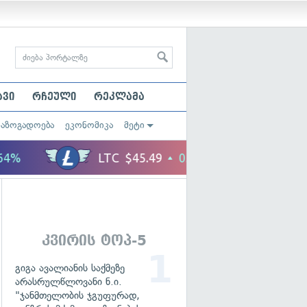
ავი
რჩეული
რეკლამა
საზოგადოება
ეკონომიკა
მეტი
კვირის ტოპ-5
გიგა ავალიანის საქმეზე
არასრულწლოვანი ნ.ი.
"ჯანმთელობის ჯგუფურად,