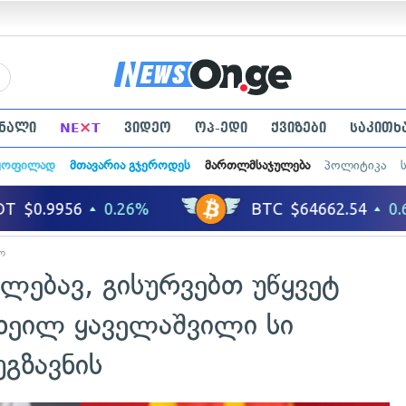
×
ნალი
NE
T
ვიდეო
ოპ-ედი
ქვიზები
საკითხ
ყოფილად
მთავარია გჯეროდეს
მართლმსაჯულება
პოლიტიკა
ო
ლებავ, გისურვებთ უწყვეტ
იხეილ ყაველაშვილი სი
უგზავნის