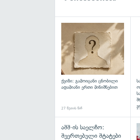
ქვიზი: გამოიცანი ცნობილი
ს
ადამიანი ერთი მინიშნებით
ო
ს
შ
ვ
27 წუთის წინ
27
აშშ-ის საელჩო:
შეერთებული შტატები