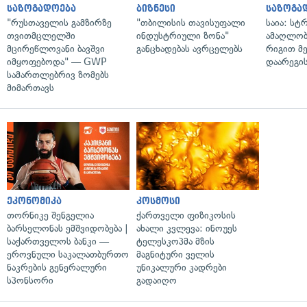
საზოგადოება
ბიზნესი
საზოგა
"რუსთაველის გამზირზე
"თბილისის თავისუფალი
საია: სტ
თვითმცლელში
ინდუსტრიული ზონა"
ამაღლობ
მცირეწლოვანი ბავშვი
განცხადებას ავრცელებს
რიგით მ
იმყოფებოდა" — GWP
დაარეგი
სამართლებრივ ზომებს
მიმართავს
ეკონომიკა
კოსმოსი
თორნიკე შენგელია
ქართველი ფიზიკოსის
ბარსელონას ემშვიდობება |
ახალი კვლევა: ინოუეს
საქართველოს ბანკი —
ტელესკოპმა მზის
ეროვნული საკალათბურთო
მაგნიტური ველის
ნაკრების გენერალური
უნიკალური კადრები
სპონსორი
გადაიღო