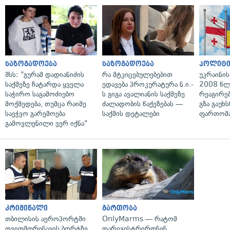
საზოგადოება
საზოგადოება
პოლიტი
შსს: "გურამ დადიანიძის
რა მტკიცებულებებით
უკრაინის
საქმეზე ჩატარდა ყველა
ედავება პროკურატურა ნ.ი.-
2008 წლ
საჭირო საგამოძიებო
ს გიგა ავალიანის საქმეზე
რეაგირებ
მოქმედება, თუმცა რაიმე
ძალადობის წაქეზებას —
გზა გაუხს
საეჭვო გარემოება
საქმის დეტალები
ფართომა
გამოვლენილი ვერ იქნა"
კრიმინალი
გართობა
თბილისის აეროპორტში
OnlyMarms — რატომ
თვითმფრინავის ბორტზე
დარეგისტრირდნენ