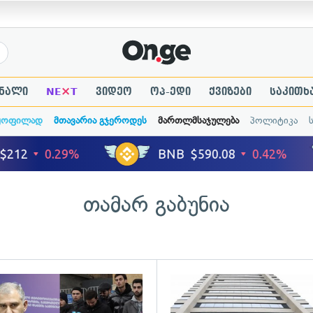
×
ნალი
NE
T
ვიდეო
ოპ-ედი
ქვიზები
საკითხ
ყოფილად
მთავარია გჯეროდეს
მართლმსაჯულება
პოლიტიკა
თამარ გაბუნია
ადახედვა
გადახედვა