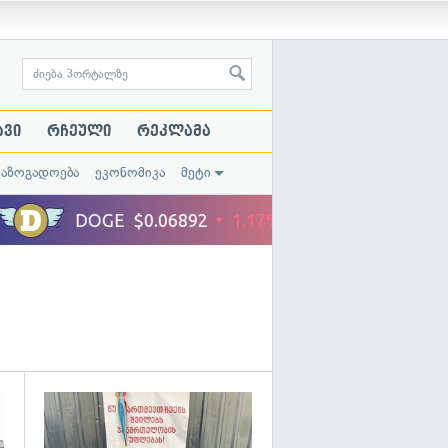
ავი
რჩეული
რეკლამა
საზოგადოება
ეკონომიკა
მეტი
გადახედვა
გადახედვა