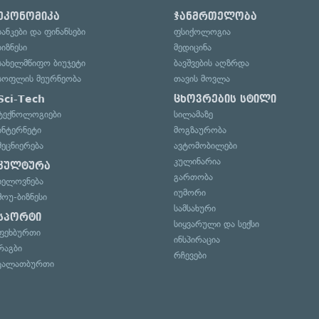
ეკონომიკა
ჯანმრთელობა
ბანკები და ფინანსები
ფსიქოლოგია
ბიზნესი
მედიცინა
სახელმწიფო ბიუჯეტი
ბავშვების აღზრდა
სოფლის მეურნეობა
თავის მოვლა
Sci-Tech
ცხოვრების სტილი
ტექნოლოგიები
სილამაზე
ინტერნეტი
მოგზაურობა
მეცნიერება
ავტომობილები
კულინარია
კულტურა
გართობა
ხელოვნება
იუმორი
შოუ-ბიზნესი
სამსახური
სპორტი
სიყვარული და სექსი
ფეხბურთი
ინსპირაცია
რაგბი
რჩევები
კალათბურთი