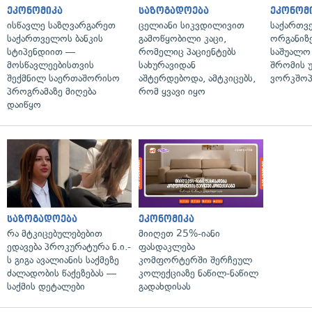
ეკონომიკა
საზოგადოება
ეკონომ
ისწავლე საზღვარგარეთ
ცელიანი სიკვდილივით
საქართვ
საქართველოს ბანკის
გამოწყობილი კაცი,
ორგანიზე
სტიპენდიით —
რომელიც პაციენტებს
საშუალო 
მოსწავლეებისთვის
სახურავიდან
შრომის 
შექმნილ საერთაშორისო
აშტერდებოდა, ამტკიცებს,
ვორკშოპ
პროგრამაზე მიღება
რომ ყვავი იყო
დაიწყო
საზოგადოება
ეკონომიკა
რა მტკიცებულებებით
მიიღეთ 25%-იანი
ედავება პროკურატურა ნ.ი.-
ფასდაკლება
ს გიგა ავალიანის საქმეზე
კომფორტერში შერჩეულ
ძალადობის წაქეზებას —
კოლექციაზე ნაწილ-ნაწილ
საქმის დეტალები
გადახდისას