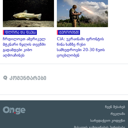
ფლორა და ფაუნა
ტერორიზმი
ჩრდილოეთ ამერიკულ
CIA: უკრაინაში ფრონტის
მტკნარი წყლის თევზში
წინა ხაზზე რუსი
გადამდები კიბო
სამხედროები 20-30 წუთს
აღმოაჩინეს
ცოცხლობენ
კომენტარები
ჩვენ შესახებ
რეკლამა
სარედაქციო კოდექსი
მასალის გამოყენების პირობები